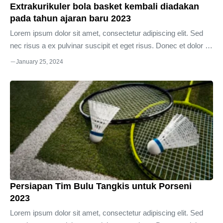
Extrakurikuler bola basket kembali diadakan
pada tahun ajaran baru 2023
Lorem ipsum dolor sit amet, consectetur adipiscing elit. Sed
nec risus a ex pulvinar suscipit et eget risus. Donec et dolor in
sapien laoreet semper quis in mi. Donec at semper dui, et
January 25, 2024
ultrices sapien. Proin lacinia ligula diam, in porta justo egestas
vel. Duis a molestie ex, sit amet egestas neque. Vivamus eu
elementum mi. Nulla auctor ligula turpis, ut dapibus nibh
interdum aliquet. Aliquam at vestibulum mauris. Vestibulum
volutpat, nulla ac pharetra ultrices, urna lacus porttitor nisl,
vitae ...
Persiapan Tim Bulu Tangkis untuk Porseni
2023
Lorem ipsum dolor sit amet, consectetur adipiscing elit. Sed