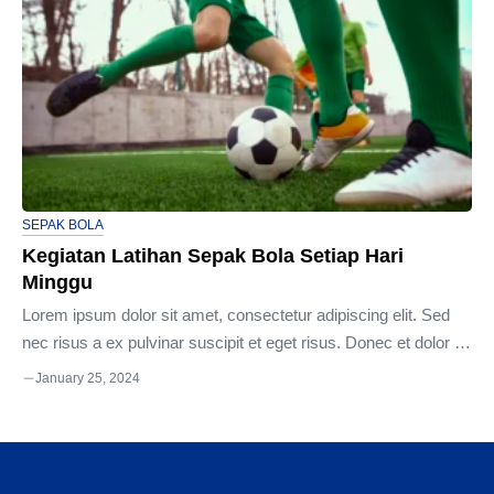
elementum mi. Nulla auctor ligula turpis, ut dapibus nibh
interdum aliquet. Aliquam at vestibulum mauris. Vestibulum
volutpat, nulla ac pharetra ultrices, urna lacus porttitor nisl,
vitae ...
SEPAK BOLA
Kegiatan Latihan Sepak Bola Setiap Hari
Minggu
Lorem ipsum dolor sit amet, consectetur adipiscing elit. Sed
nec risus a ex pulvinar suscipit et eget risus. Donec et dolor in
sapien laoreet semper quis in mi. Donec at semper dui, et
January 25, 2024
ultrices sapien. Proin lacinia ligula diam, in porta justo egestas
vel. Duis a molestie ex, sit amet egestas neque. Vivamus eu
elementum mi. Nulla auctor ligula turpis, ut dapibus nibh
interdum aliquet. Aliquam at vestibulum mauris. Vestibulum