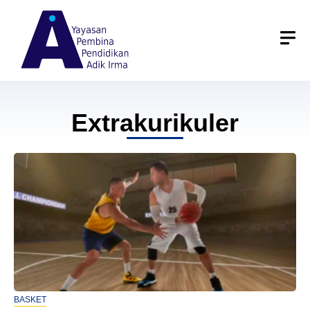
Skip
to
content
Extrakurikuler
BASKET