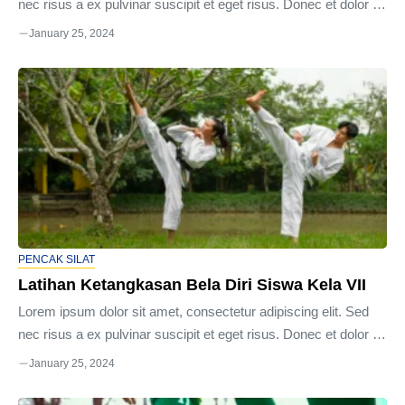
nec risus a ex pulvinar suscipit et eget risus. Donec et dolor in
sapien laoreet semper quis in mi. Donec at semper dui, et
January 25, 2024
ultrices sapien. Proin lacinia ligula diam, in porta justo egestas
vel. Duis a molestie ex, sit amet egestas neque. Vivamus eu
elementum mi. Nulla auctor ligula turpis, ut dapibus nibh
interdum aliquet. Aliquam at vestibulum mauris. Vestibulum
volutpat, nulla ac pharetra ultrices, urna lacus porttitor nisl,
vitae ...
PENCAK SILAT
Latihan Ketangkasan Bela Diri Siswa Kela VII
Lorem ipsum dolor sit amet, consectetur adipiscing elit. Sed
nec risus a ex pulvinar suscipit et eget risus. Donec et dolor in
sapien laoreet semper quis in mi. Donec at semper dui, et
January 25, 2024
ultrices sapien. Proin lacinia ligula diam, in porta justo egestas
vel. Duis a molestie ex, sit amet egestas neque. Vivamus eu