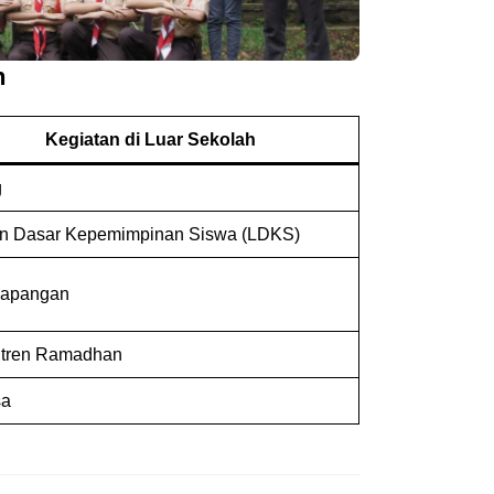
h
Kegiatan di Luar Sekolah
g
an Dasar Kepemimpinan Siswa (LDKS)
 lapangan
tren Ramadhan
sa