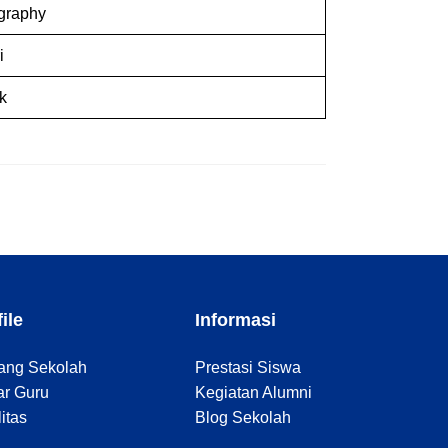
graphy
i
k
ile
Informasi
ang Sekolah
Prestasi Siswa
ar Guru
Kegiatan Alumni
litas
Blog Sekolah