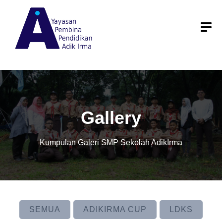
Skip
to
content
Gallery
Kumpulan Galeri SMP Sekolah AdikIrma
SEMUA
ADIKIRMA CUP
LDKS